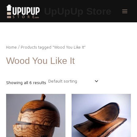
Aller
UpUpUp Store
au
Main
contenu
Menu
Home
/ Products tagged “Wood You Like It”
Wood You Like It
Showing all 6 results