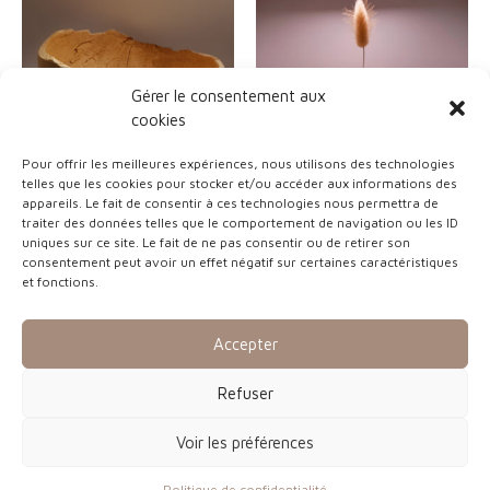
Gérer le consentement aux
cookies
Pour offrir les meilleures expériences, nous utilisons des technologies
telles que les cookies pour stocker et/ou accéder aux informations des
appareils. Le fait de consentir à ces technologies nous permettra de
Bois
Bois
traiter des données telles que le comportement de navigation ou les ID
uniques sur ce site. Le fait de ne pas consentir ou de retirer son
Saladier en bois tournée
Vasque en bois tournée
consentement peut avoir un effet négatif sur certaines caractéristiques
et fonctions.
Accepter
3
Matériaux
39
1
9
Bois
14
Refuser
4
p
5
Métal
5
p
r
p
Voir les préférences
3
Minéral
3
r
o
r
p
1
Tissu
12
Politique de confidentialité