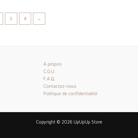
3
4
→
À propos
C.G.U.
F.A.Q.
Contactez-nous
Politique de confidentialité
Copyright © 2026 UpUpUp Store