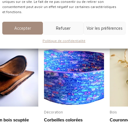
uniques sur ce site. Le fait de ne pas consentir ou de retirer son
consentement peut avoir un effet négatif sur certaines caractéristiques
et fonctions.
Bijoux & Accessoires
Bois
Accepter
Refuser
Voir les préférences
 fleurs séchées
Bracelets Aného
Bureau e
Politique de confidentialité
Décoration
Bois
en bois scuptée
Corbeilles colorées
Couronne