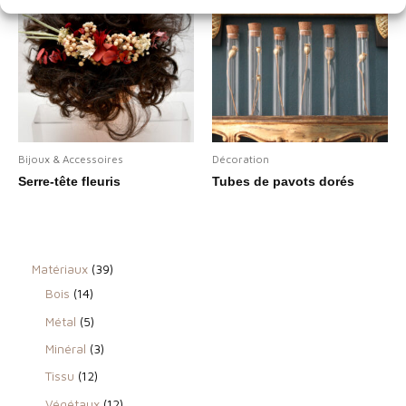
Bijoux & Accessoires
Décoration
Serre-tête fleuris
Tubes de pavots dorés
3
Matériaux
39
1
9
Bois
14
4
p
5
Métal
5
p
r
p
3
Minéral
3
r
o
r
p
1
Tissu
12
o
d
o
r
2
1
Végétaux
12