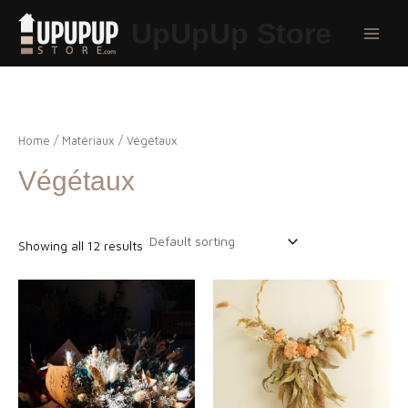
Aller
UpUpUp Store
au
Main
contenu
Menu
Home
/
Matériaux
/ Végétaux
Végétaux
Showing all 12 results