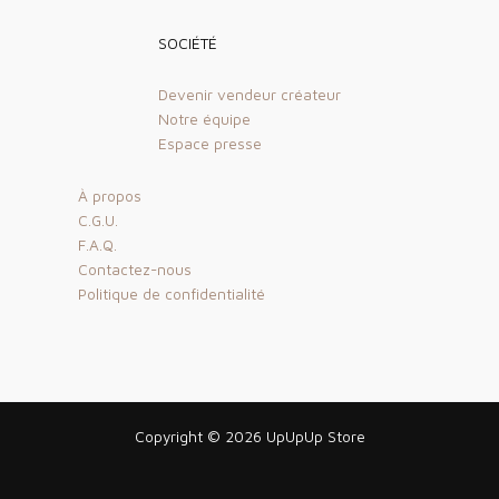
SOCIÉTÉ
Devenir vendeur créateur
Notre équipe
Espace presse
À propos
C.G.U.
F.A.Q.
Contactez-nous
Politique de confidentialité
Copyright © 2026 UpUpUp Store