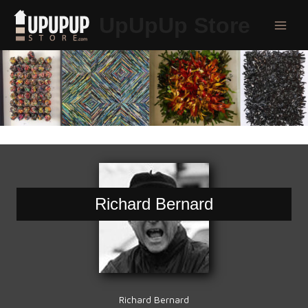
Aller
UpUpUp Store
au
Main
contenu
Menu
Richard Bernard
Richard Bernard