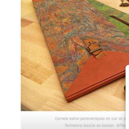
Carnets extra-panoramiques en cuir et pap
fermeture boucle ou bouton différe