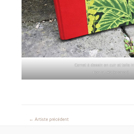
Carnet à dessin en cuir et toile 
Format A5 (environ)
Navigation
←
Artiste précédent
des
articles