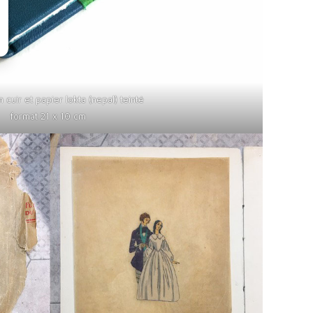
 cuir et papier lokta (nepal) teinté
format 21 x 10 cm