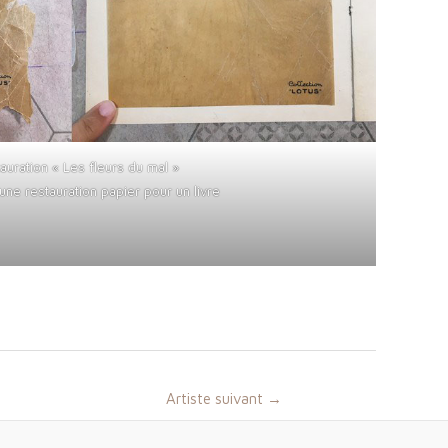
auration « Les fleurs du mal »
ne restauration papier pour un livre
Artiste suivant
→