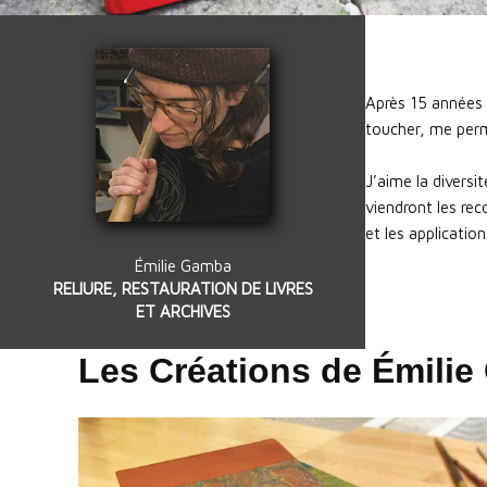
Après 15 années à
toucher, me perme
J’aime la diversi
viendront les rec
et les applicatio
Émilie Gamba
RELIURE, RESTAURATION DE LIVRES
ET ARCHIVES
Les Créations de Émili