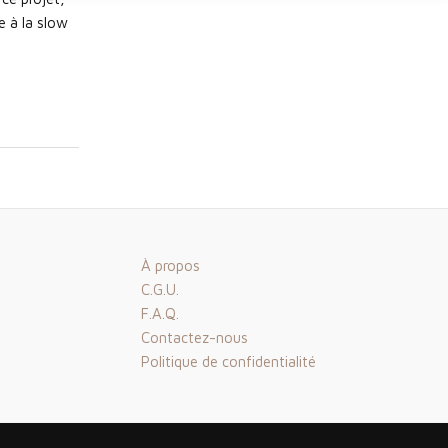
e à la slow
À propos
C.G.U.
F.A.Q.
Contactez-nous
Politique de confidentialité