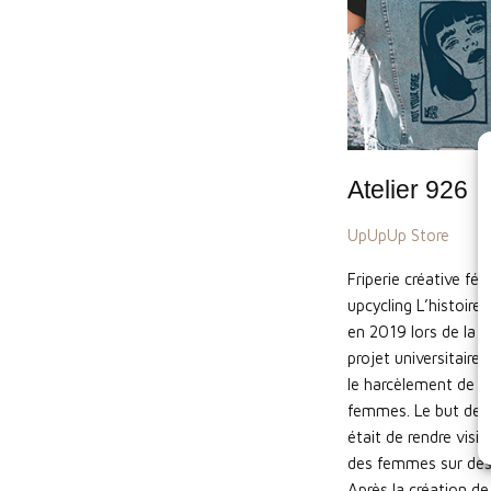
Atelier 926
UpUpUp Store
Friperie créative fé
upcycling L’histoir
en 2019 lors de la c
projet universitaire
le harcèlement de ru
femmes. Le but de c
était de rendre visib
des femmes sur des
Après la création de