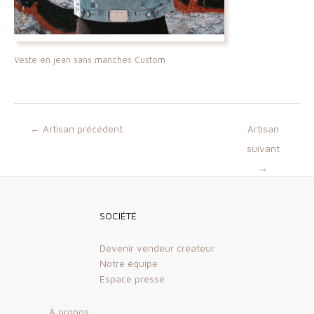
Veste en jean sans manches Custom
Navigation
←
Artisan précédent
Artisan
des
suivant
articles
→
SOCIÉTÉ
Devenir vendeur créateur
Notre équipe
Espace presse
À propos