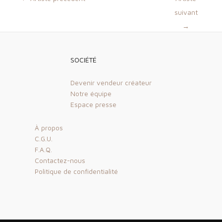
des
suivant
articles
→
SOCIÉTÉ
Devenir vendeur créateur
Notre équipe
Espace presse
À propos
C.G.U.
F.A.Q.
Contactez-nous
Politique de confidentialité