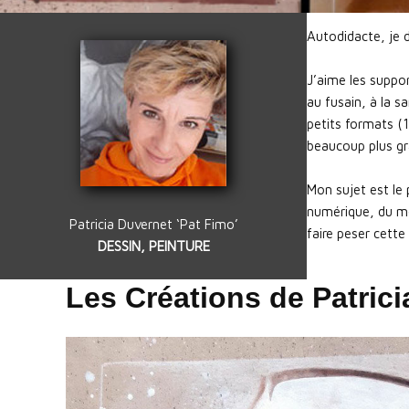
Autodidacte, je d
J’aime les suppor
au fusain, à la s
petits formats (
beaucoup plus gr
Mon sujet est le 
numérique, du mon
Patricia Duvernet ‘Pat Fimo’
faire peser cette
DESSIN, PEINTURE
Les Créations de Patric