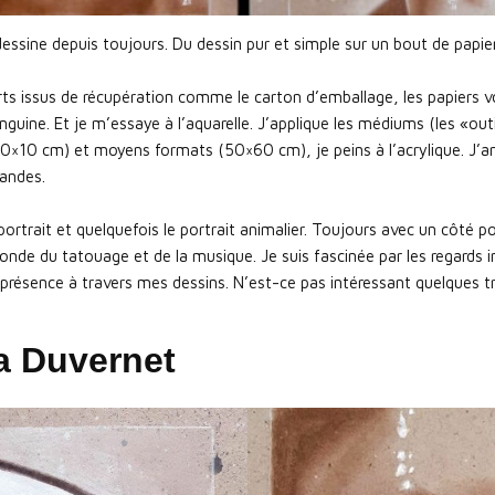
essine depuis toujours. Du dessin pur et simple sur un bout de papier 
ts issus de récupération comme le carton d’emballage, les papiers vo
anguine. Et je m’essaye à l’aquarelle. J’applique les médiums (les «outi
10×10 cm) et moyens formats (50×60 cm), je peins à l’acrylique. J’am
andes.
portrait et quelquefois le portrait animalier. Toujours avec un côté po
de du tatouage et de la musique. Je suis fascinée par les regards inte
 présence à travers mes dessins. N’est-ce pas intéressant quelques t
ia Duvernet