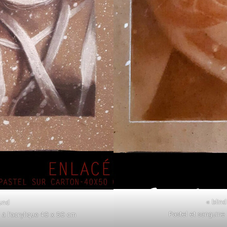
« blin
ound
Pastel et sanguine 
é à l’acrylique 40 x 50 cm