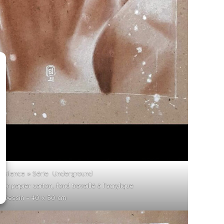
nd silence » Série Underground
sur papier carton, fond travaillé à l’acrylique
Dessin – 40 x 50 cm