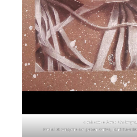
« enlacée » Série Undergr
Pastel et sanguine sur papier carton, fond travaill