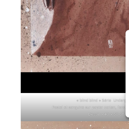
« blind blind » Série Underg
Pastel et sanguine sur papier carton, fond tra
Dessin – 40 x 50 cm