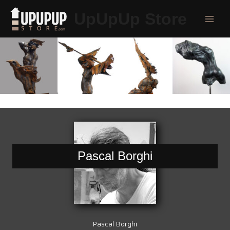
Aller
UpUpUp Store
au
Main
contenu
Menu
Pascal Borghi
Pascal Borghi