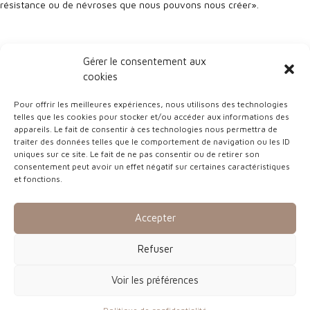
résistance ou de névroses que nous pouvons nous créer».
Les Créations de Pascal Borghi
Gérer le consentement aux
cookies
Pour offrir les meilleures expériences, nous utilisons des technologies
telles que les cookies pour stocker et/ou accéder aux informations des
appareils. Le fait de consentir à ces technologies nous permettra de
traiter des données telles que le comportement de navigation ou les ID
uniques sur ce site. Le fait de ne pas consentir ou de retirer son
consentement peut avoir un effet négatif sur certaines caractéristiques
et fonctions.
Accepter
« La chevauchée fantastique
« Le pull au féminin »
Refuser
»
Bronze 38 – H40 x 20 x 20
Grès et métal, oxydation à
cm
Voir les préférences
froid – H80 x 35 x 17 cm