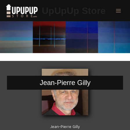
Aller
UpUpUp Store
au
Main
contenu
Menu
Jean-Pierre Gilly
Jean-Pierre Gilly