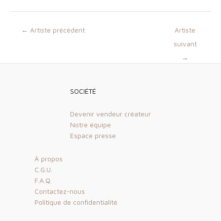
Navigation
←
Artiste précédent
Artiste
des
suivant
articles
→
SOCIÉTÉ
Devenir vendeur créateur
Notre équipe
Espace presse
À propos
C.G.U.
F.A.Q.
Contactez-nous
Politique de confidentialité