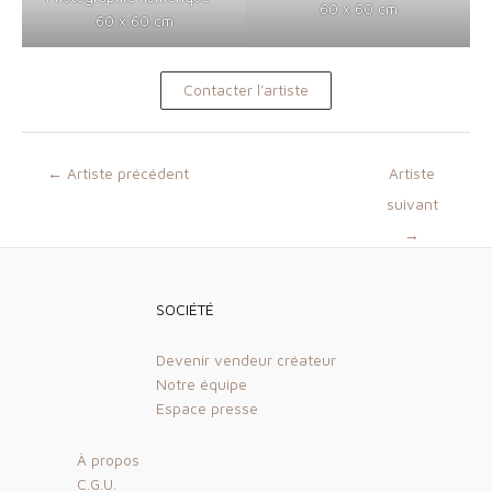
60 x 60 cm
60 x 60 cm
Contacter l’artiste
Navigation
←
Artiste précédent
Artiste
des
suivant
articles
→
SOCIÉTÉ
Devenir vendeur créateur
Notre équipe
Espace presse
À propos
C.G.U.